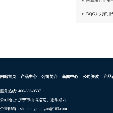
隔膜泵的作用
BQG系列矿
网站首页
产品中心
公司简介
新闻中心
公司资质
产品
服务热线:
400-886-0537
公司地址:
济宁市山博路南、志学路西
企业邮箱：
shandongkuangan@163.com