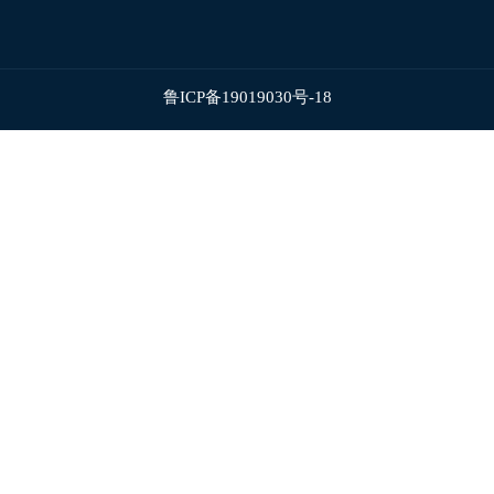
鲁ICP备19019030号-18