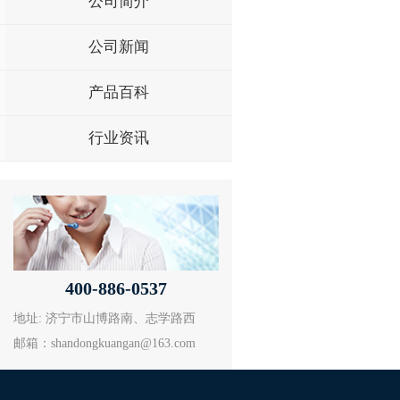
公司简介
公司新闻
产品百科
行业资讯
400-886-0537
地址: 济宁市山博路南、志学路西
邮箱：shandongkuangan@163.com