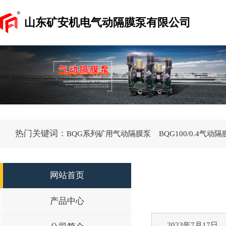
山东矿安机电气动隔膜泵有限公司
热门关键词：
BQG系列矿用气动隔膜泵
BQG100/0.4气动
网站首页
产品中心
2023年7月1